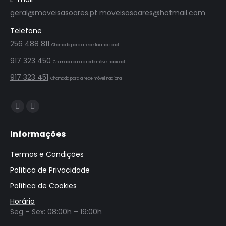
geral@moveisasoares.pt
moveisasoares@hotmail.com
Telefone
256 488 811
Chamada para a rede fixa nacional
917 323 450
Chamada para a rede móvel nacional
917 323 451
Chamada para a rede móvel nacional
Find us on:
Facebook
Instagram
page
page
Informações
opens
opens
in
in
Termos e Condições
new
new
Política de Privacidade
window
window
Política de Cookies
Horário
Seg – Sex: 08:00h – 19:00h